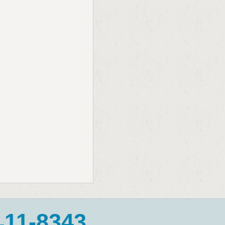
11-8343
-