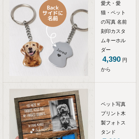
愛犬・愛
猫・ペット
の写真 名前
刻印カスタ
ムキーホル
ダー
4,390
円
から
ペット写真
プリント木
製フォトス
タンド