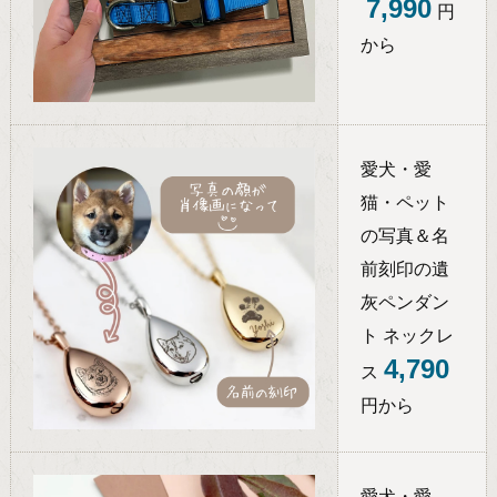
7,990
円
から
愛犬・愛
猫・ペット
の写真＆名
前刻印の遺
灰ペンダン
ト ネックレ
4,790
ス
円から
愛犬・愛